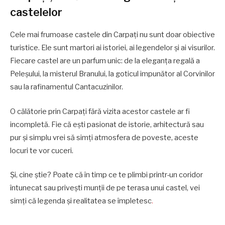
castelelor
Cele mai frumoase castele din Carpați nu sunt doar obiective
turistice. Ele sunt martori ai istoriei, ai legendelor și ai visurilor.
Fiecare castel are un parfum unic: de la eleganța regală a
Peleșului, la misterul Branului, la goticul impunător al Corvinilor
sau la rafinamentul Cantacuzinilor.
O călătorie prin Carpați fără vizita acestor castele ar fi
incompletă. Fie că ești pasionat de istorie, arhitectură sau
pur și simplu vrei să simți atmosfera de poveste, aceste
locuri te vor cuceri.
Și, cine știe? Poate că în timp ce te plimbi printr-un coridor
întunecat sau privești munții de pe terasa unui castel, vei
simți că legenda și realitatea se împletesc
.