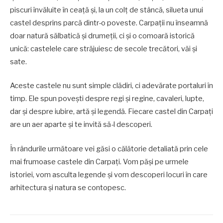
piscuri învăluite în ceață și, la un colț de stâncă, silueta unui
castel desprins parcă dintr-o poveste. Carpații nu înseamnă
doar natură sălbatică și drumeții, ci și o comoară istorică
unică: castelele care străjuiesc de secole trecători, văi și
sate.
Aceste castele nu sunt simple clădiri, ci adevărate portaluri în
timp. Ele spun povești despre regi și regine, cavaleri, lupte,
dar și despre iubire, artă și legendă. Fiecare castel din Carpați
are un aer aparte și te invită să-l descoperi.
În rândurile următoare vei găsi o călătorie detaliată prin cele
mai frumoase castele din Carpați. Vom păși pe urmele
istoriei, vom asculta legende și vom descoperi locuri în care
arhitectura și natura se contopesc.