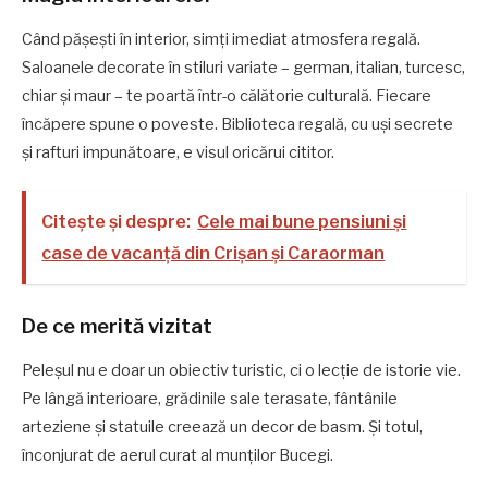
Când pășești în interior, simți imediat atmosfera regală.
Saloanele decorate în stiluri variate – german, italian, turcesc,
chiar și maur – te poartă într-o călătorie culturală. Fiecare
încăpere spune o poveste. Biblioteca regală, cu uși secrete
și rafturi impunătoare, e visul oricărui cititor.
Citește și despre:
Cele mai bune pensiuni și
case de vacanță din Crișan și Caraorman
De ce merită vizitat
Peleșul nu e doar un obiectiv turistic, ci o lecție de istorie vie.
Pe lângă interioare, grădinile sale terasate, fântânile
arteziene și statuile creează un decor de basm. Și totul,
înconjurat de aerul curat al munților Bucegi.