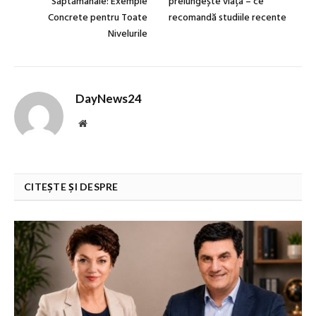
Săptămânale: Exemple
prelungește viața – ce
Concrete pentru Toate
recomandă studiile recente
Nivelurile
DayNews24
Website
CITEȘTE ȘI DESPRE