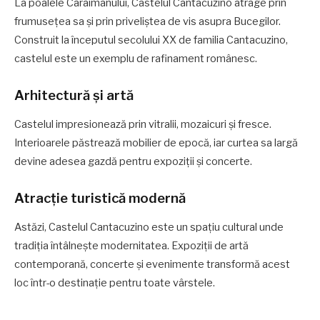
La poalele Caraimanului, Castelul Cantacuzino atrage prin
frumusețea sa și prin priveliștea de vis asupra Bucegilor.
Construit la începutul secolului XX de familia Cantacuzino,
castelul este un exemplu de rafinament românesc.
Arhitectură și artă
Castelul impresionează prin vitralii, mozaicuri și fresce.
Interioarele păstrează mobilier de epocă, iar curtea sa largă
devine adesea gazdă pentru expoziții și concerte.
Atracție turistică modernă
Astăzi, Castelul Cantacuzino este un spațiu cultural unde
tradiția întâlnește modernitatea. Expoziții de artă
contemporană, concerte și evenimente transformă acest
loc într-o destinație pentru toate vârstele.