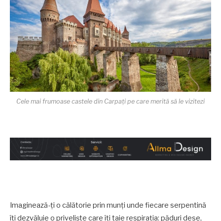
Cele mai frumoase castele din Carpați pe care merită să le vizitezi
Imaginează-ți o călătorie prin munți unde fiecare serpentină
îți dezvăluie o priveliște care îți taie respirația: păduri dese,