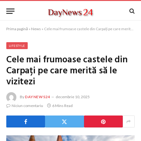
Prima pagină
»
News
»
Cele mai frumoase castele din Carpați pe care merită să le vizitezi
LIFESTYLE
Cele mai frumoase castele din
Carpați pe care merită să le
vizitezi
By
DAYNEWS24
decembrie 10, 2025
Niciun comentariu
6 Mins Read