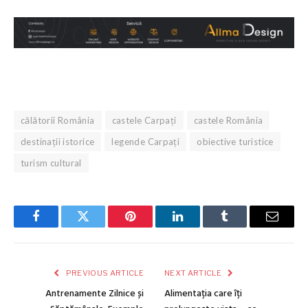
călătorii România
castele Carpați
castele România
destinații istorice
legende Carpați
obiective turistice
turism cultural
Facebook
Twitter
Pinterest
LinkedIn
Tumblr
Email
PREVIOUS ARTICLE
NEXT ARTICLE
Antrenamente Zilnice și
Alimentația care îți