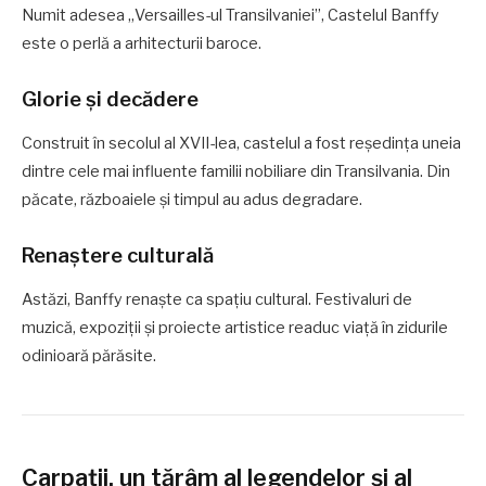
Numit adesea „Versailles-ul Transilvaniei”, Castelul Banffy
este o perlă a arhitecturii baroce.
Glorie și decădere
Construit în secolul al XVII-lea, castelul a fost reședința uneia
dintre cele mai influente familii nobiliare din Transilvania. Din
păcate, războaiele și timpul au adus degradare.
Renaștere culturală
Astăzi, Banffy renaște ca spațiu cultural. Festivaluri de
muzică, expoziții și proiecte artistice readuc viață în zidurile
odinioară părăsite.
Carpații, un tărâm al legendelor și al