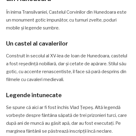
În inima Transilvaniei, Castelul Corvinilor din Hunedoara este
un monument gotic impunător, cu turnuri zvelte, poduri
mobile și legende sumbre.
Un castel al cavalerilor
Construit în secolul al XV-lea de Ioan de Hunedoara, castelul
a fost reședință nobiliară, dar și cetate de apărare. Stilul său
gotic, cu accente renascentiste, îl face să pară desprins din
filmele cu cavaleri medievali.
Legende întunecate
Se spune că aici ar fi fost închis Vlad Țepeș. Altă legendă
vorbește despre fântâna săpată de trei prizonieri turci, care
după ani de muncă au găsit apă, dar au fost executați. Pe
marginea fântânii se păstrează inscripții încă neclare.