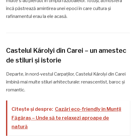
multe s-au pierdut în timpul războaielor. Totuși, atmosfera
încă păstrează amintirea unei epoci în care cultura și
rafinamentul erau la ele acasă.
Castelul Károlyi din Carei – un amestec
de stiluri și istorie
Departe, în nord-vestul Carpaților, Castelul Károlyi din Carei
îmbină mai multe stiluri arhitecturale: renascentist, baroc și
romantic.
Citește și despre:
Cazări eco-friendly în Munții
Făgăraș – Unde să te relaxezi aproape de
natură