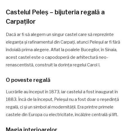
Castelul Peleș – bijuteria regală a
Carpaților
Dacă ar fi să alegem un singur castel care să reprezinte
eleganța și rafinamentul din Carpați, atunci Peleșul ar fi fără
îndoială prima alegere. Aflat la poalele Bucegilor, în Sinaia,
acest castel este o capodoperă de arhitectură neo-
renascentistă, construit la dorința regelui Carol I.
O poveste regală
Lucrările au început în 1873, iar castelul a fost inaugurat în
1883. Încă de la început, Peleșul nu a fost doar o reședință
regală, ci și un simbol al modernității. Era printre primele
castele din Europa cu electricitate, încălzire centrală și lift.
Magia interioarelor