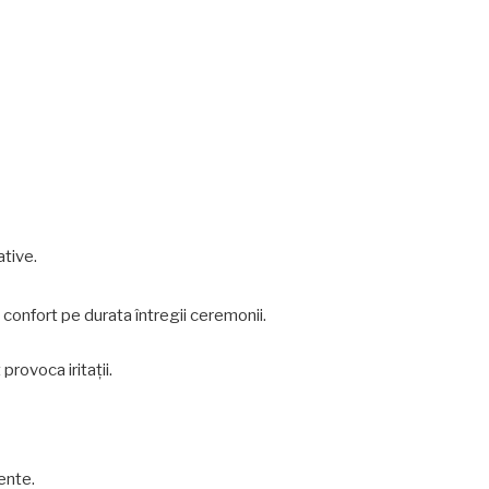
tive.
ă confort pe durata întregii ceremonii.
provoca iritații.
dente.