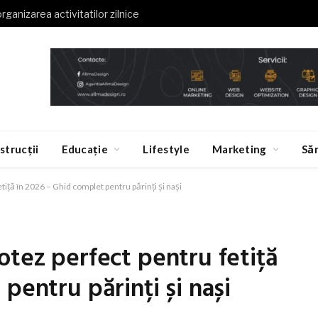
organizarea activitatilor zilnice
strucții
Educație
Lifestyle
Marketing
Să
tiță în 2026 – Ghid complet pentru părinți și nași
otez perfect pentru fetiță
pentru părinți și nași