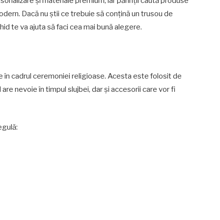
onalizare și materiale premium, iar părinții caută produse
odern. Dacă nu știi ce trebuie să conțină un trusou de
hid te va ajuta să faci cea mai bună alegere.
 în cadrul ceremoniei religioase. Acesta este folosit de
re nevoie în timpul slujbei, dar și accesorii care vor fi
egulă: