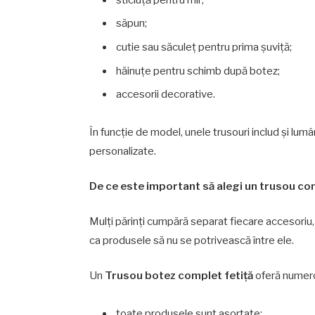
săpun;
cutie sau săculeț pentru prima șuviță;
hăinuțe pentru schimb după botez;
accesorii decorative.
În funcție de model, unele trusouri includ și lumâ
personalizate.
De ce este important să alegi un trusou c
Mulți părinți cumpără separat fiecare accesoriu, 
ca produsele să nu se potrivească între ele.
Un
Trusou botez complet fetiță
oferă numer
toate produsele sunt asortate;