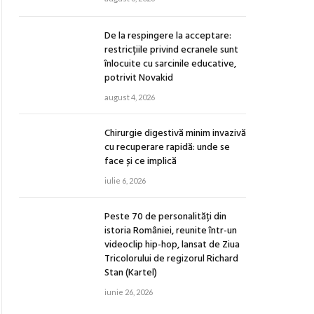
De la respingere la acceptare:
restricțiile privind ecranele sunt
înlocuite cu sarcinile educative,
potrivit Novakid
august 4, 2026
Chirurgie digestivă minim invazivă
cu recuperare rapidă: unde se
face și ce implică
iulie 6, 2026
Peste 70 de personalități din
istoria României, reunite într-un
videoclip hip-hop, lansat de Ziua
Tricolorului de regizorul Richard
Stan (Kartel)
iunie 26, 2026