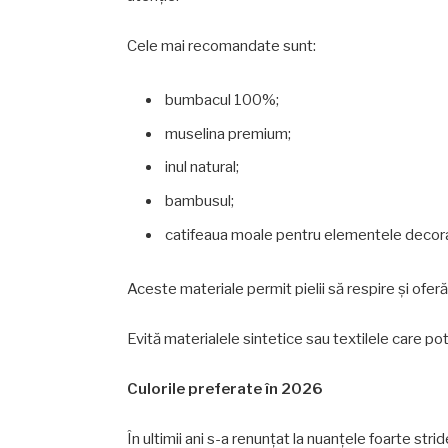
Cele mai recomandate sunt:
bumbacul 100%;
muselina premium;
inul natural;
bambusul;
catifeaua moale pentru elementele decora
Aceste materiale permit pielii să respire și ofer
Evită materialele sintetice sau textilele care pot 
Culorile preferate în 2026
În ultimii ani s-a renunțat la nuanțele foarte stri