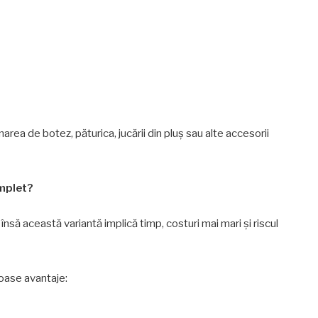
narea de botez, păturica, jucării din pluș sau alte accesorii
omplet?
însă această variantă implică timp, costuri mai mari și riscul
oase avantaje: