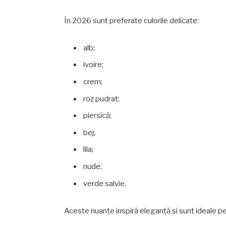
În 2026 sunt preferate culorile delicate:
alb;
ivoire;
crem;
roz pudrat;
piersică;
bej;
lila;
nude;
verde salvie.
Aceste nuanțe inspiră eleganță și sunt ideale pe