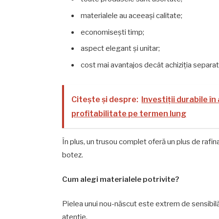
materialele au aceeași calitate;
economisești timp;
aspect elegant și unitar;
cost mai avantajos decât achiziția separat
Citește și despre:
Investiții durabile î
profitabilitate pe termen lung
În plus, un trusou complet oferă un plus de rafin
botez.
Cum alegi materialele potrivite?
Pielea unui nou-născut este extrem de sensibilă
atenție.