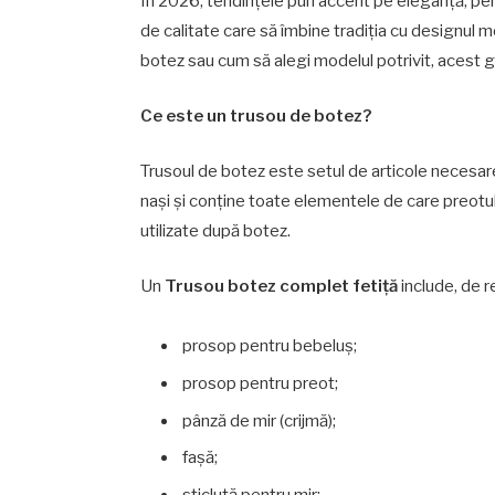
În 2026, tendințele pun accent pe eleganță, pers
de calitate care să îmbine tradiția cu designul m
botez sau cum să alegi modelul potrivit, acest g
Ce este un trusou de botez?
Trusoul de botez este setul de articole necesare
nași și conține toate elementele de care preotul a
utilizate după botez.
Un
Trusou botez complet fetiță
include, de r
prosop pentru bebeluș;
prosop pentru preot;
pânză de mir (crijmă);
fașă;
sticluță pentru mir;