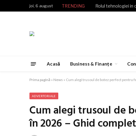
joi, 6 august
TRENDING
Rolul tehnologiei in 
Acasă
Business & Finanțe
Con
Prima pagină
»
News
»
Cum alegi trusoul de botez perfect pentru fe
ADVERTORIALE
Cum alegi trusoul de b
în 2026 – Ghid complet 