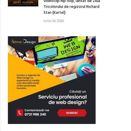
videoclip hip-hop, lansat de Ziua
Tricolorului de regizorul Richard
Stan (Kartel)
iunie 26, 2026