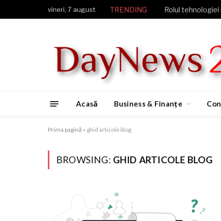
vineri, 7 august
TRENDING
Rolul tehnologiei 
Acasă
Business & Finanțe
Con
Prima pagină
»
ghid articole blog
BROWSING:
GHID ARTICOLE BLOG