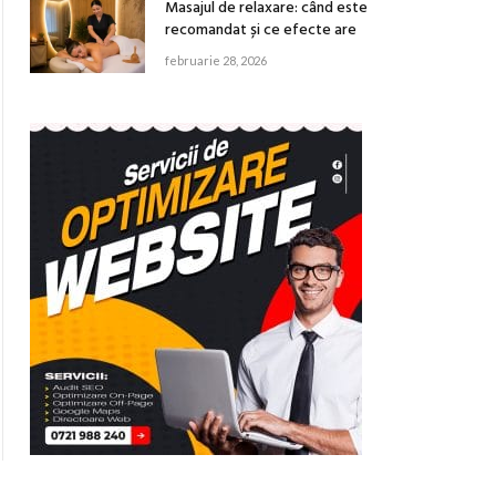
Masajul de relaxare: când este
recomandat și ce efecte are
februarie 28, 2026