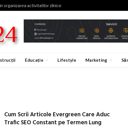
in organizarea activitatilor zilnice
strucții
Educație
Lifestyle
Marketing
Să
Cum Scrii Articole Evergreen Care Aduc
Trafic SEO Constant pe Termen Lung