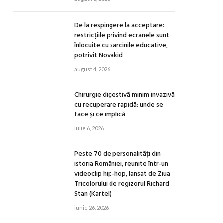
De la respingere la acceptare:
restricțiile privind ecranele sunt
înlocuite cu sarcinile educative,
potrivit Novakid
august 4, 2026
Chirurgie digestivă minim invazivă
cu recuperare rapidă: unde se
face și ce implică
iulie 6, 2026
Peste 70 de personalități din
istoria României, reunite într-un
videoclip hip-hop, lansat de Ziua
Tricolorului de regizorul Richard
Stan (Kartel)
iunie 26, 2026