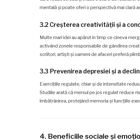
mentală și poate oferi o perspectivă mai clară 
3.2 Creșterea creativității și a con
Multe mari idei au apărut în timp ce cineva merg
activând zonele responsabile de gândirea creati
scriitori, artiști și oameni de afaceri preferă pli
3.3 Prevenirea depresiei și a declin
Exercițiile regulate, chiar și de intensitate red
Studiile arată că mersul pe jos regulat reduce ri
îmbătrânirea, protejând memoria și funcțiile exec
4. Beneficiile sociale și emoți