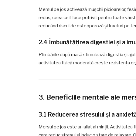
Mersul pe jos activează mușchii picioarelor, fesi
redus, ceea ce îl face potrivit pentru toate vârs
reducând riscul de osteoporoză și fracturi pe t
2.4 Îmbunătățirea digestiei și a imu
Plimbările după masă stimulează digestia și ajută
activitatea fizică moderată crește rezistența orga
3. Beneficiile mentale ale mers
3.1 Reducerea stresului și a anxietă
Mersul pe jos este un aliat al minții. Activitatea 
care reduc stresul și induc o stare de relaxare.