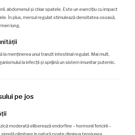
erii, abdomenul și chiar spatele. Este un exercițiu cu impact
tele. În plus, mersul regulat stimulează densitatea osoasă,
ermen lung.
nității
 la menținerea unui tranzit intestinal regulat. Mai mult,
nismului la infecții și sprijină un sistem imunitar puternic.
ului pe jos
ții
fizică moderată eliberează endorfine – hormonii fericirii –
 O simplă plimbare în natură poate diminua tensiunea