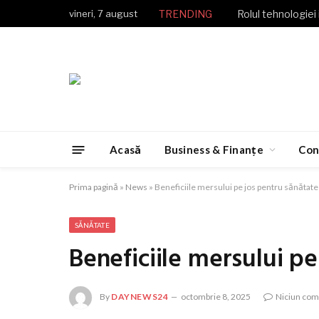
vineri, 7 august
TRENDING
Rolul tehnologiei 
Acasă
Business & Finanțe
Con
Prima pagină
»
News
»
Beneficiile mersului pe jos pentru sănătate
SĂNĂTATE
Beneficiile mersului pe
By
DAYNEWS24
octombrie 8, 2025
Niciun com