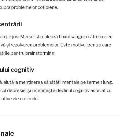
asupra problemelor cotidiene.
centrării
ea pe jos. Mersul stimulează fluxul sanguin către creier,
vă și rezolvarea problemelor. Este motivul pentru care
mbările pentru brainstorming.
ului cognitiv
usă, ajută la menținerea sănătății mentale pe termen lung.
scul depresiei și încetinește declinul cognitiv asociat cu
utive ale creierului.
onale