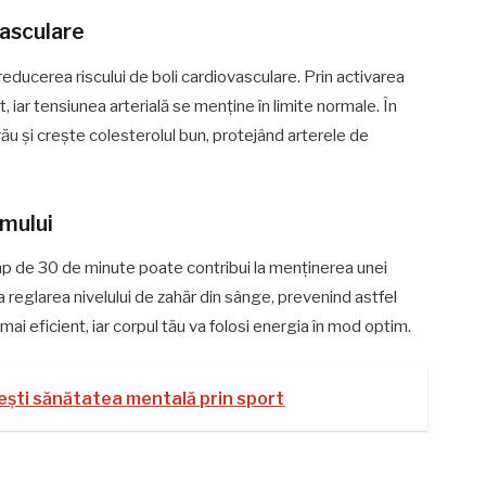
vasculare
la reducerea riscului de boli cardiovasculare. Prin activarea
t, iar tensiunea arterială se menține în limite normale. În
 rău și crește colesterolul bun, protejând arterele de
smului
timp de 30 de minute poate contribui la menținerea unei
la reglarea nivelului de zahăr din sânge, prevenind astfel
mai eficient, iar corpul tău va folosi energia în mod optim.
țești sănătatea mentală prin sport