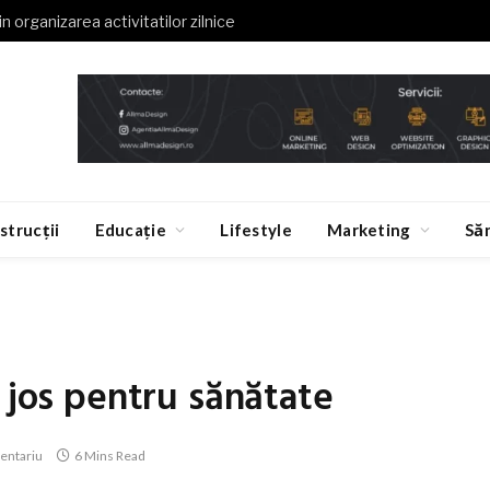
in organizarea activitatilor zilnice
strucții
Educație
Lifestyle
Marketing
Să
 jos pentru sănătate
entariu
6 Mins Read