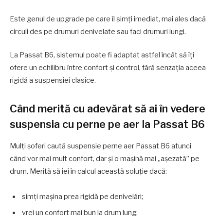
Este genul de upgrade pe care îl simți imediat, mai ales dacă
circuli des pe drumuri denivelate sau faci drumuri lungi.
La Passat B6, sistemul poate fi adaptat astfel încât să îți
ofere un echilibru între confort și control, fără senzația aceea
rigidă a suspensiei clasice.
Când merită cu adevărat să ai în vedere
suspensia cu perne pe aer la Passat B6
Mulți șoferi caută suspensie perne aer Passat B6 atunci
când vor mai mult confort, dar și o mașină mai „așezată” pe
drum. Merită să iei în calcul această soluție dacă:
simți mașina prea rigidă pe denivelări;
vrei un confort mai bun la drum lung;