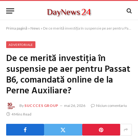
Prima pagină
»
News
»
De ce merită investiția în suspensie pe aer pentru Passat B6, comandată online de la Perne Auxiliare?
ADVERTORIALE
De ce merită investiția în
suspensie pe aer pentru Passat
B6, comandată online de la
Perne Auxiliare?
By
SUCCCES GROUP
mai 26, 2026
Niciun comentariu
4 Mins Read