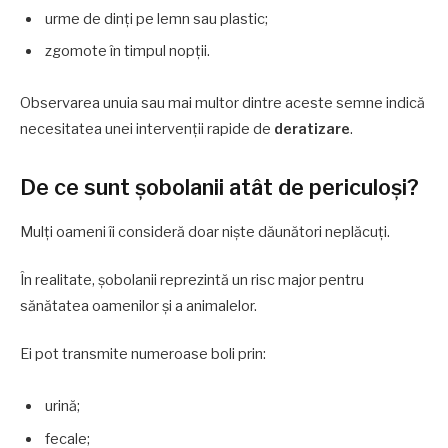
urme de dinți pe lemn sau plastic;
zgomote în timpul nopții.
Observarea unuia sau mai multor dintre aceste semne indică
necesitatea unei intervenții rapide de
deratizare
.
De ce sunt șobolanii atât de periculoși?
Mulți oameni îi consideră doar niște dăunători neplăcuți.
În realitate, șobolanii reprezintă un risc major pentru
sănătatea oamenilor și a animalelor.
Ei pot transmite numeroase boli prin:
urină;
fecale;