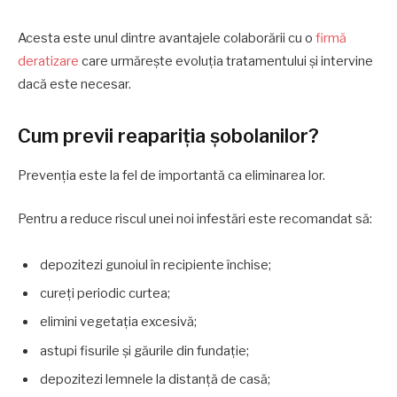
Acesta este unul dintre avantajele colaborării cu o
firmă
deratizare
care urmărește evoluția tratamentului și intervine
dacă este necesar.
Cum previi reapariția șobolanilor?
Prevenția este la fel de importantă ca eliminarea lor.
Pentru a reduce riscul unei noi infestări este recomandat să:
depozitezi gunoiul în recipiente închise;
cureți periodic curtea;
elimini vegetația excesivă;
astupi fisurile și găurile din fundație;
depozitezi lemnele la distanță de casă;