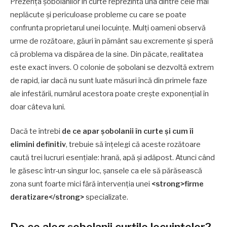
Prezența șobolanilor în curte reprezintă una dintre cele mai
neplăcute și periculoase probleme cu care se poate
confrunta proprietarul unei locuințe. Mulți oameni observă
urme de rozătoare, găuri în pământ sau excremente și speră
că problema va dispărea de la sine. Din păcate, realitatea
este exact invers. O colonie de șobolani se dezvoltă extrem
de rapid, iar dacă nu sunt luate măsuri încă din primele faze
ale infestării, numărul acestora poate crește exponențial în
doar câteva luni.
Dacă te întrebi
de ce apar șobolanii în curte și cum îi
elimini definitiv
, trebuie să înțelegi că aceste rozătoare
caută trei lucruri esențiale: hrană, apă și adăpost. Atunci când
le găsesc într-un singur loc, șansele ca ele să părăsească
zona sunt foarte mici fără intervenția unei
<strong>firme
deratizare</strong>
specializate.
De ce aleg șobolanii curțile locuințelor?