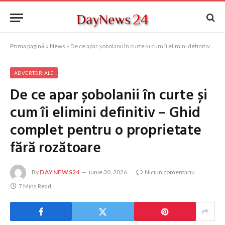
Prima pagină
»
News
»
De ce apar șobolanii în curte și cum îi elimini definitiv – Ghid complet pentru o proprietate fără rozătoare
ADVERTORIALE
De ce apar șobolanii în curte și
cum îi elimini definitiv – Ghid
complet pentru o proprietate
fără rozătoare
By
DAYNEWS24
iunie 30, 2026
Niciun comentariu
7 Mins Read