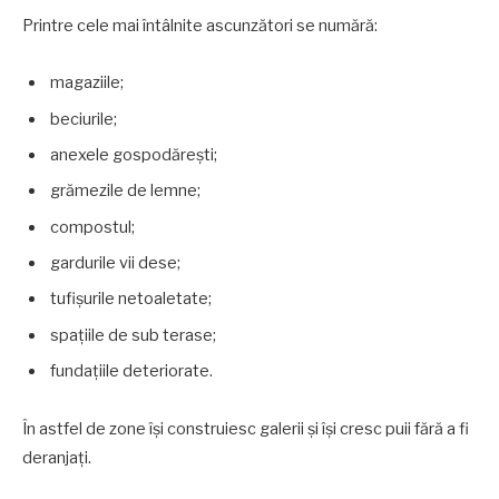
Printre cele mai întâlnite ascunzători se numără:
magaziile;
beciurile;
anexele gospodărești;
grămezile de lemne;
compostul;
gardurile vii dese;
tufișurile netoaletate;
spațiile de sub terase;
fundațiile deteriorate.
În astfel de zone își construiesc galerii și își cresc puii fără a fi
deranjați.