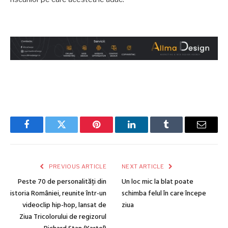
Facebook
Twitter
Pinterest
LinkedIn
Tumblr
Email
PREVIOUS ARTICLE
NEXT ARTICLE
Peste 70 de personalități din
Un loc mic la blat poate
istoria României, reunite într-un
schimba felul în care începe
videoclip hip-hop, lansat de
ziua
Ziua Tricolorului de regizorul