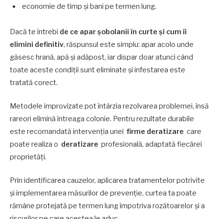
economie de timp și bani pe termen lung.
Dacă te întrebi
de ce apar șobolanii în curte și cum îi
elimini definitiv
, răspunsul este simplu: apar acolo unde
găsesc hrană, apă și adăpost, iar dispar doar atunci când
toate aceste condiții sunt eliminate și infestarea este
tratată corect.
Metodele improvizate pot întârzia rezolvarea problemei, însă
rareori elimină întreaga colonie. Pentru rezultate durabile
este recomandată intervenția unei
firme deratizare
care
poate realiza o
deratizare
profesională, adaptată fiecărei
proprietăți.
Prin identificarea cauzelor, aplicarea tratamentelor potrivite
și implementarea măsurilor de prevenție, curtea ta poate
rămâne protejată pe termen lung împotriva rozătoarelor și a
riscurilor pe care acestea le aduc.