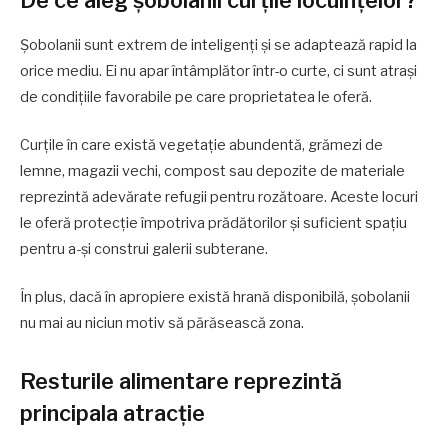
Șobolanii sunt extrem de inteligenți și se adaptează rapid la
orice mediu. Ei nu apar întâmplător într-o curte, ci sunt atrași
de condițiile favorabile pe care proprietatea le oferă.
Curțile în care există vegetație abundentă, grămezi de
lemne, magazii vechi, compost sau depozite de materiale
reprezintă adevărate refugii pentru rozătoare. Aceste locuri
le oferă protecție împotriva prădătorilor și suficient spațiu
pentru a-și construi galerii subterane.
În plus, dacă în apropiere există hrană disponibilă, șobolanii
nu mai au niciun motiv să părăsească zona.
Resturile alimentare reprezintă
principala atracție