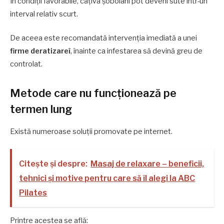
În condiții favorabile, câțiva șobolani pot deveni sute într-un
interval relativ scurt.
De aceea este recomandată intervenția imediată a unei
firme deratizareî
, înainte ca infestarea să devină greu de
controlat.
Metode care nu funcționează pe
termen lung
Există numeroase soluții promovate pe internet.
Citește și despre:
Masaj de relaxare – beneficii,
tehnici și motive pentru care să îl alegi la ABC
Pilates
Printre acestea se află: