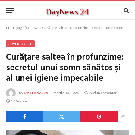
Prima pagină
»
News
»
Curățare saltea în profunzime: secretul unui somn sănătos și al unei igiene impecabile
ADVERTORIALE
Curățare saltea în profunzime:
secretul unui somn sănătos și
al unei igiene impecabile
By
DAYNEWS24
martie 30, 2026
Niciun comentariu
5 Mins Read