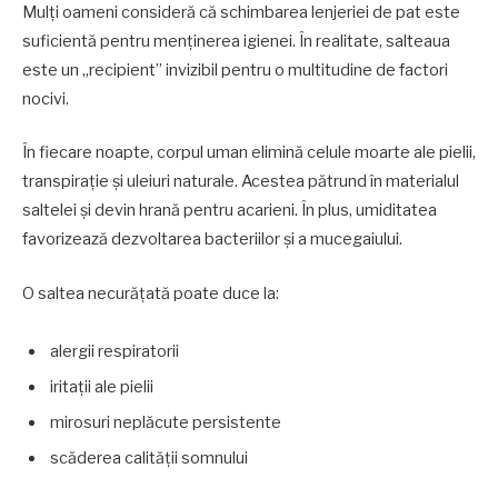
Mulți oameni consideră că schimbarea lenjeriei de pat este
suficientă pentru menținerea igienei. În realitate, salteaua
este un „recipient” invizibil pentru o multitudine de factori
nocivi.
În fiecare noapte, corpul uman elimină celule moarte ale pielii,
transpirație și uleiuri naturale. Acestea pătrund în materialul
saltelei și devin hrană pentru acarieni. În plus, umiditatea
favorizează dezvoltarea bacteriilor și a mucegaiului.
O saltea necurățată poate duce la:
alergii respiratorii
iritații ale pielii
mirosuri neplăcute persistente
scăderea calității somnului