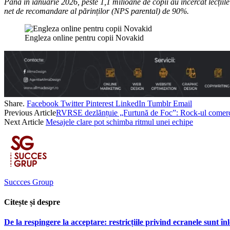
Până în ianuarie 2026, peste 1,1 milioane de copii au încercat lecțiil
net de recomandare al părinților (NPS parental) de 90%.
Engleza online pentru copii Novakid
Share.
Facebook
Twitter
Pinterest
LinkedIn
Tumblr
Email
Previous Article
RVRSE dezlănțuie „Furtună de Foc”: Rock-ul comercial
Next Article
Mesajele clare pot schimba ritmul unei echipe
Succces Group
Citește și despre
De la respingere la acceptare: restricțiile privind ecranele sunt în