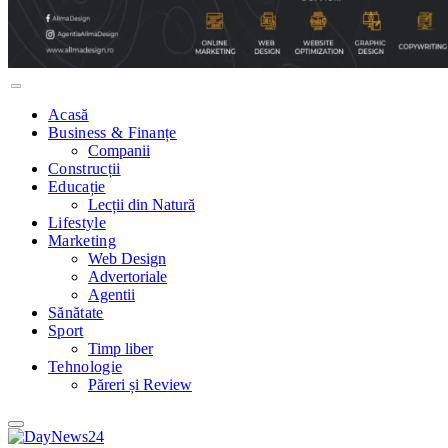
Acasă
Business & Finanțe
Companii
Construcții
Educație
Lecții din Natură
Lifestyle
Marketing
Web Design
Advertoriale
Agentii
Sănătate
Sport
Timp liber
Tehnologie
Păreri și Review