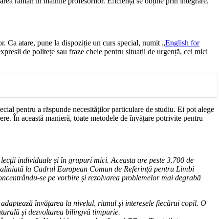
ea rămân în mâinile profesorilor. Eficiența se obține prin integrare,
r. Ca atare, pune la dispoziție un curs special, numit „
English for
xpresii de politețe sau fraze cheie pentru situații de urgență, cei mici
cial pentru a răspunde necesităților particulare de studiu. Ei pot alege
rere. În această manieră, toate metodele de învățare potrivite pentru
lecții individuale și în grupuri mici. Aceasta are peste 3.700 de
re, aliniată la Cadrul European Comun de Referință pentru Limbi
 concentrându-se pe vorbire și rezolvarea problemelor mai degrabă
 adaptează învățarea la nivelul, ritmul și interesele fiecărui copil. O
turală și dezvoltarea bilingvă timpurie.