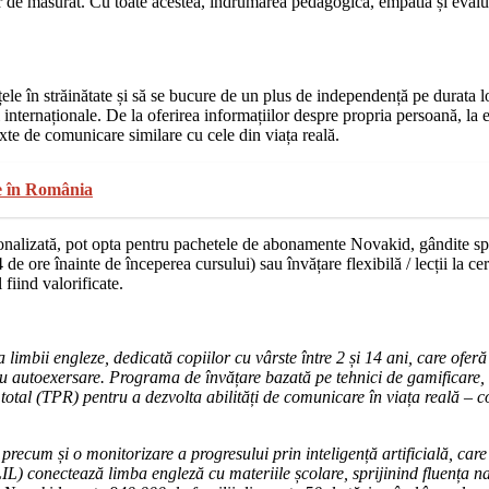
r de măsurat. Cu toate acestea, îndrumarea pedagogică, empatia și evaluar
ele în străinătate și să se bucure de un plus de independență pe durata lo
i internaționale. De la oferirea informațiilor despre propria persoană, la e
xte de comunicare similare cu cele din viața reală.
te în România
rsonalizată, pot opta pentru pachetele de abonamente Novakid, gândite spe
de ore înainte de începerea cursului) sau învățare flexibilă / lecții la ce
fiind valorificate.
limbii engleze, dedicată copiilor cu vârste între 2 și 14 ani, care oferă 
pentru autoexersare. Programa de învățare bazată pe tehnici de gamifica
total (TPR) pentru a dezvolta abilități de comunicare în viața reală –
 precum și o monitorizare a progresului prin inteligență artificială, care
IL) conectează limba engleză cu materiile școlare, sprijinind fluența na