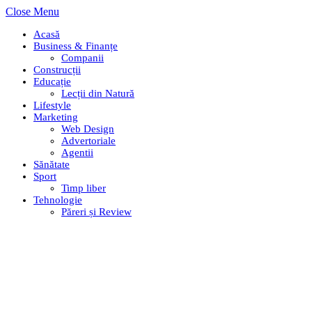
Close Menu
Acasă
Business & Finanțe
Companii
Construcții
Educație
Lecții din Natură
Lifestyle
Marketing
Web Design
Advertoriale
Agentii
Sănătate
Sport
Timp liber
Tehnologie
Păreri și Review