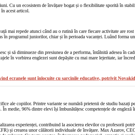
iuni. Cu un ecosistem de învățare bogat și o flexibilitate sporită în stabi
în acest articol.
ță mai repede atunci când au o rutină în care fiecare activitate are rost
s în programul juniorilor, chiar și în perioada vacanței. Luând forma uno
esc și să diminueze din presiunea de a performa, întâlnită adesea în cadru
ocajele în vorbirea englezei sunt depășite cu mai mare lejeritate, iar încre
ivind ecranele sunt înlocuite cu sarcinile educative, potrivit Novaki
ice ale copiilor. Printre variante se numără prietenii de studiu bazați pe
mp. În medie, 96% dintre elevi își îmbunătățesc competențele de engleză în
alizarea experienței, contribuind la asocierea elevilor cu profesorii potriv
 și crearea unor călătorii individuale de învățare. Max Azarov, CEO ș