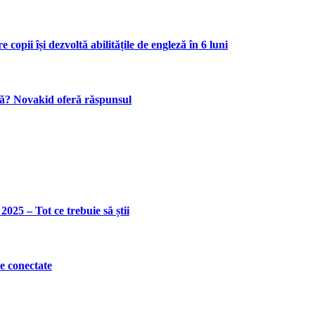
pii își dezvoltă abilitățile de engleză în 6 luni
eză? Novakid oferă răspunsul
2025 – Tot ce trebuie să știi
e conectate