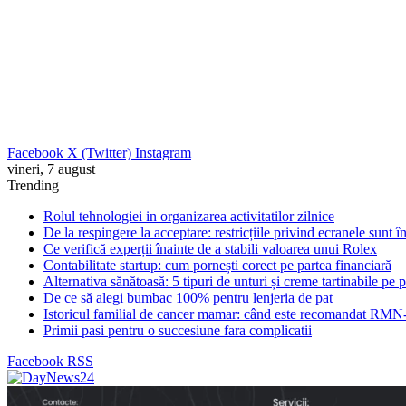
Facebook
X (Twitter)
Instagram
vineri, 7 august
Trending
Rolul tehnologiei in organizarea activitatilor zilnice
De la respingere la acceptare: restricțiile privind ecranele sunt 
Ce verifică experții înainte de a stabili valoarea unui Rolex
Contabilitate startup: cum pornești corect pe partea financiară
Alternativa sănătoasă: 5 tipuri de unturi și creme tartinabile pe 
De ce să alegi bumbac 100% pentru lenjeria de pat
Istoricul familial de cancer mamar: când este recomandat RMN-
Primii pasi pentru o succesiune fara complicatii
Facebook
RSS