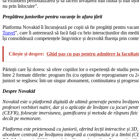
să extindem personalizarea și să facem învățarea mai fluidă și mai ușo
nu prin înlocuire”.
Pregătirea juniorilor pentru vacanțe în afara țării
Platforma Novakid îi încurajează pe copii să fie pregătiți pentru vacanț
Travel
”, care îi antrenează să facă față cu brio interacțiunilor din medi
își consolidează competențele lingvistice și dezvoltă fluența prin conte
Citește și despre:
Ghid pas cu pas pentru admitere la faculta
Părinții care își doresc să ofere copiilor lor o experiență de studiu pe
între 2 formate diferite: program fix (cu opțiune de reprogramare cu 24 
juniori se regăsesc într-un singur abonament, continuitatea și progresul 
Despre Novakid
Novakid este o platformă digitală de ultimă generație pentru învățarea 
profesori vorbitori nativi, dar și o aplicație de învățare cu jocuri 
(CEFR), folosește imersiunea, gamificarea și metoda de răspuns fizic 
decât pe memorare.
Platforma este prietenoasă cu juniorii, oferind lecții interactive și 3D,
abordare centrată pe învățarea integrată a conținutului și a limbii (CL