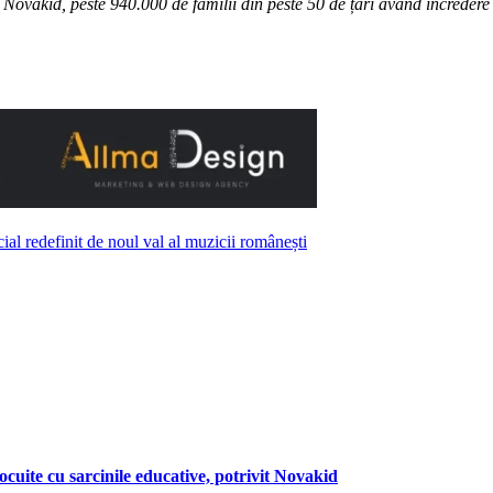
e Novakid, peste 940.000 de familii din peste 50 de țări având încredere
 redefinit de noul val al muzicii românești
locuite cu sarcinile educative, potrivit Novakid