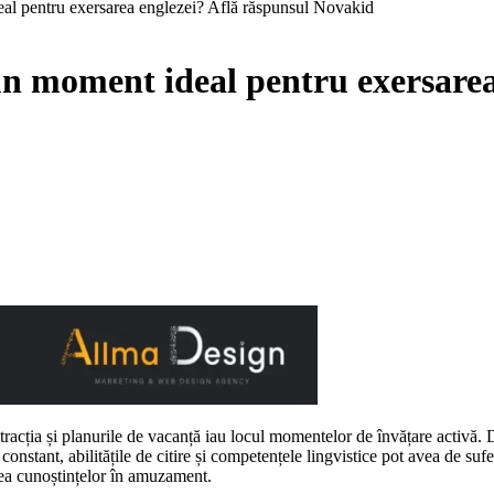
al pentru exersarea englezei? Află răspunsul Novakid
un moment ideal pentru exersarea
racția și planurile de vacanță iau locul momentelor de învățare activă. 
 constant, abilitățile de citire și competențele lingvistice pot avea de sufe
rea cunoștințelor în amuzament.