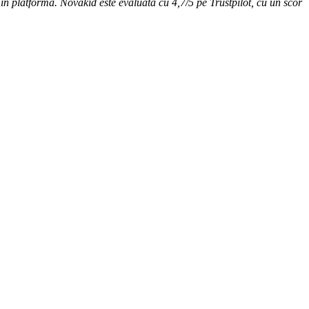
 în platformă. Novakid este evaluată cu 4,7/5 pe Trustpilot, cu un scor