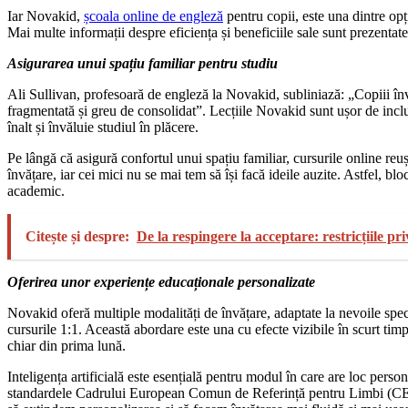
Iar Novakid,
școala online de engleză
pentru copii, este una dintre opț
Mai multe informații despre eficiența și beneficiile sale sunt prezentate 
Asigurarea unui spațiu familiar pentru studiu
Ali Sullivan, profesoară de engleză la Novakid, subliniază: „Copiii înva
fragmentată și greu de consolidat”. Lecțiile Novakid sunt ușor de inclu
înalt și învăluie studiul în plăcere.
Pe lângă că asigură confortul unui spațiu familiar, cursurile online reuș
învățare, iar cei mici nu se mai tem să își facă ideile auzite. Astfel, bl
academic.
Citește și despre:
De la respingere la acceptare: restricțiile pr
Oferirea unor experiențe educaționale personalizate
Novakid oferă multiple modalități de învățare, adaptate la nevoile specif
cursurile 1:1. Această abordare este una cu efecte vizibile în scurt ti
chiar din prima lună.
Inteligența artificială este esențială pentru modul în care are loc person
standardele Cadrului European Comun de Referință pentru Limbi (CEFR)