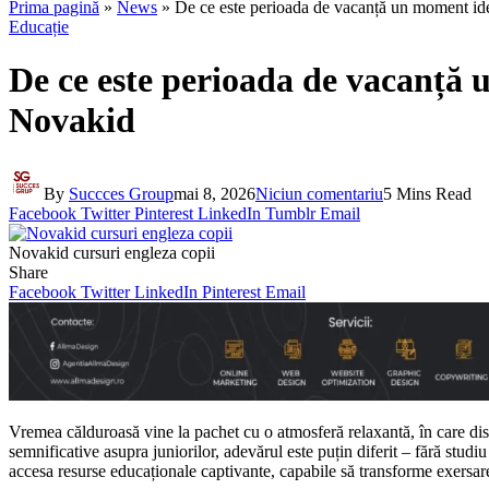
Prima pagină
»
News
»
De ce este perioada de vacanță un moment ide
Educație
De ce este perioada de vacanță 
Novakid
By
Succces Group
mai 8, 2026
Niciun comentariu
5 Mins Read
Facebook
Twitter
Pinterest
LinkedIn
Tumblr
Email
Novakid cursuri engleza copii
Share
Facebook
Twitter
LinkedIn
Pinterest
Email
Vremea călduroasă vine la pachet cu o atmosferă relaxantă, în care dist
semnificative asupra juniorilor, adevărul este puțin diferit – fără studiu
accesa resurse educaționale captivante, capabile să transforme exersa