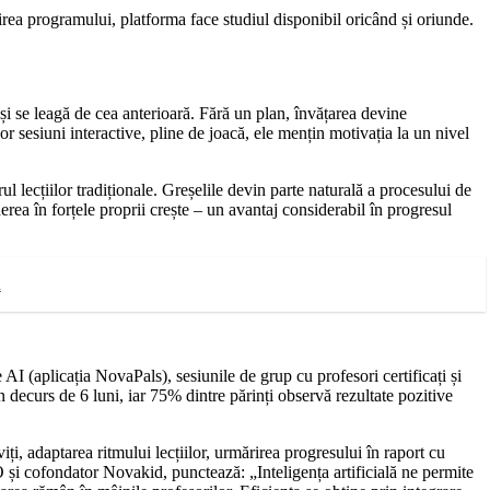
lirea programului, platforma face studiul disponibil oricând și oriunde.
 și se leagă de cea anterioară. Fără un plan, învățarea devine
r sesiuni interactive, pline de joacă, ele mențin motivația la un nivel
l lecțiilor tradiționale. Greșelile devin parte naturală a procesului de
derea în forțele proprii crește – un avantaj considerabil în progresul
d
 AI (aplicația NovaPals), sesiunile de grup cu profesori certificați și
 decurs de 6 luni, iar 75% dintre părinți observă rezultate pozitive
iți, adaptarea ritmului lecțiilor, urmărirea progresului în raport cu
i cofondator Novakid, punctează: „Inteligența artificială ne permite