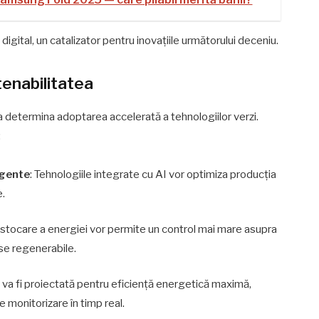
 digital, un catalizator pentru inovațiile următorului deceniu.
tenabilitatea
a determina adoptarea accelerată a tehnologiilor verzi.
:
igente
: Tehnologiile integrate cu AI vor optimiza producția
e.
de stocare a energiei vor permite un control mai mare asupra
urse regenerabile.
a va fi proiectată pentru eficiență energetică maximă,
 monitorizare în timp real.