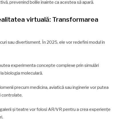
ctivă, prevenind bolile înainte ca acestea să apară.
ealitatea virtuală: Transformarea
curi sau divertisment. În 2025, ele vor redefini modul în
vor putea experimenta concepte complexe prin simulări
 la biologia moleculară.
n domenii precum medicina, aviatică sau inginerie vor putea
i controlate.
galerii și teatre vor folosi AR/VR pentru a crea experiențe
i.