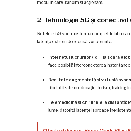
modul în care gândim și acționăm.
2. Tehnologia 5G și conectivit
Retelele 5G vor transforma complet felul în car
latența extrem de redusă vor permite:
Internetul lucrurilor (IoT) la scară glob
face posibilă interconectarea instantanee 
Realitate augmentată și virtuală avan
fiind utilizate în educație, turism, training 
Telemedicină și chirurgie la distanță
: 
lume, datorită latenței aproape inexistent
Citește și despre:
Honor Magic V5 vs S