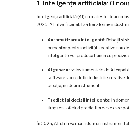
1. Inteligența artificială: O nou
Inteligența artificială (AI) nu mai este doar un 
2025, AI-ul va fi capabil să transforme industrii î
Automatizarea inteligentă
: Roboții și 
oamenilor pentru activități creative sau dec
inteligente vor produce bunuri cu precizie 
AI generativ
: Instrumentele de AI capabi
software vor redefini industriile creative. 
creație, nu doar instrument.
Predicții și decizii inteligente
: În domen
timp real, oferind predicții precise care po
În 2025, AI-ul nu va mai fi doar un instrument t