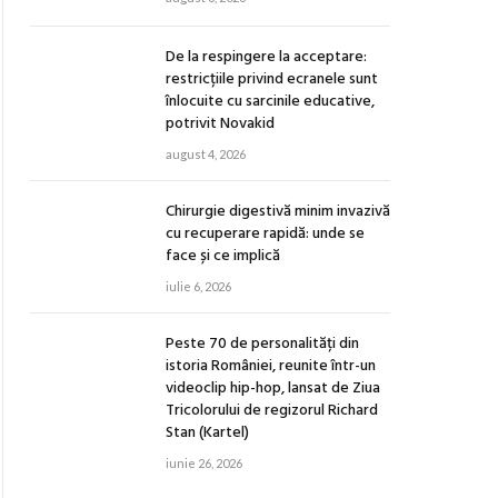
De la respingere la acceptare:
restricțiile privind ecranele sunt
înlocuite cu sarcinile educative,
potrivit Novakid
august 4, 2026
Chirurgie digestivă minim invazivă
cu recuperare rapidă: unde se
face și ce implică
iulie 6, 2026
Peste 70 de personalități din
istoria României, reunite într-un
videoclip hip-hop, lansat de Ziua
Tricolorului de regizorul Richard
Stan (Kartel)
iunie 26, 2026