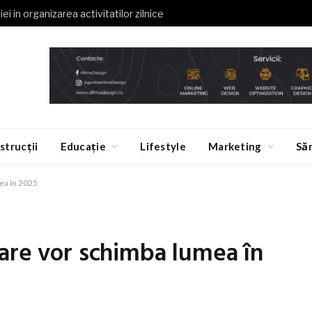
ei in organizarea activitatilor zilnice
strucții
Educație
Lifestyle
Marketing
Să
ea în 2025
are vor schimba lumea în