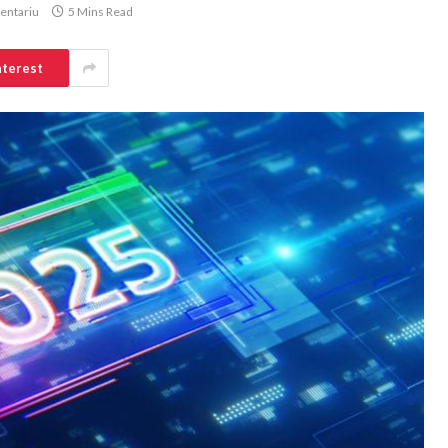
entariu
5 Mins Read
nterest