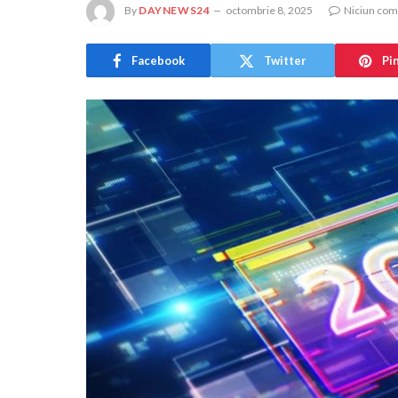
By
DAYNEWS24
octombrie 8, 2025
Niciun com
Facebook
Twitter
Pi