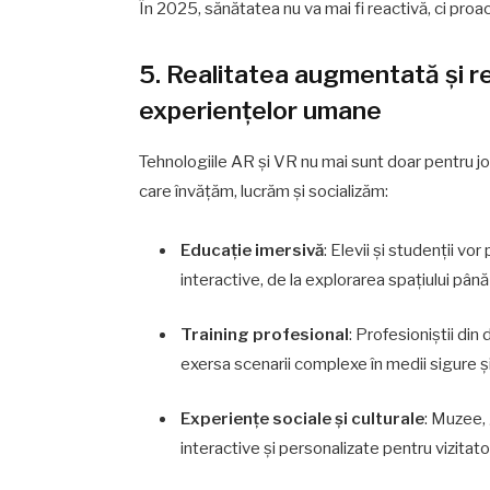
În 2025, sănătatea nu va mai fi reactivă, ci proa
5. Realitatea augmentată și r
experiențelor umane
Tehnologiile AR și VR nu mai sunt doar pentru jo
care învățăm, lucrăm și socializăm:
Educație imersivă
: Elevii și studenții 
interactive, de la explorarea spațiului până
Training profesional
: Profesioniștii di
exersa scenarii complexe în medii sigure ș
Experiențe sociale și culturale
: Muzee, 
interactive și personalizate pentru vizitator