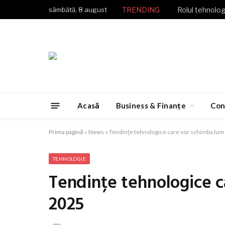
sâmbătă, 8 august
TRENDING
Rolul tehnologi
Acasă
Business & Finanțe
Con
Prima pagină
»
News
»
Tendințe tehnologice care vor schimba lum
TEHNOLOGIE
Tendințe tehnologice c
2025