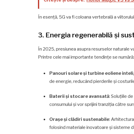
În esență, 5G va fi coloana vertebrală a viitorului
3. Energia regenerabilă și sus
În 2025, presiunea asupra resurselor naturale v
Printre cele mai importante tendințe se numără
Panouri solare și turbine eoliene intel
de energie, reducând pierderile și costuril
Baterii și stocare avansată
: Soluțiile 
consumului și vor sprijini tranziția către s
Orașe și clădiri sustenabile
: Arhitectur
folosind materiale inovatoare și sisteme de