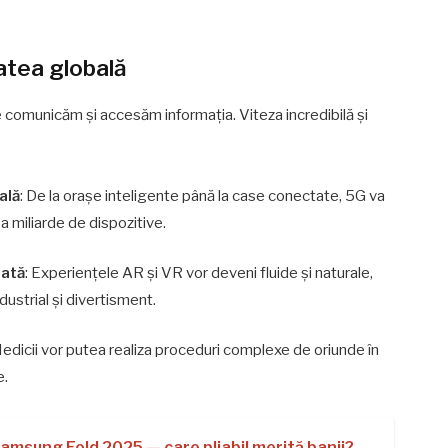
atea globală
e comunicăm și accesăm informația. Viteza incredibilă și
ală
: De la orașe inteligente până la case conectate, 5G va
a miliarde de dispozitive.
sată
: Experiențele AR și VR vor deveni fluide și naturale,
industrial și divertisment.
Medicii vor putea realiza proceduri complexe de oriunde în
e.
amsung Fold 2025 — care pliabil merită banii?