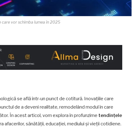
e care vor schimba lumea în 2025
gică se află într-un punct de cotitură. Inovațiile care
punctul de a deveni realitate, remodelând modul în care
ător. În acest articol, vom explora în profunzime
tendințele
a afacerilor, sănătății, educației, mediului și vieții cotidiene.