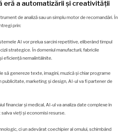
ă eră a automatizării și creativității
instrument de analiză sau un simplu motor de recomandări. În
ntregi prin:
sistemele AI vor prelua sarcini repetitive, eliberând timpul
izii strategice. În domeniul manufacturii, fabricile
și eficiență nemaiîntâlnite.
le să genereze texte, imagini, muzică și chiar programe
În publicitate, marketing și design, AI-ul va fi partener de
iul financiar și medical, AI-ul va analiza date complexe în
t salva vieți și economisi resurse.
ehnologic, ci un adevărat coechipier al omului, schimbând