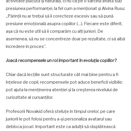
activitate plăcută și naturală, ci nu ca pe o sarcină aflată sub
presiunea performanței, la fel cum a menționat și Alvina Rusu:
„Părinții nu ar trebui să îi corecteze excesiv sau să pună
presiune emoțională asupra copiilor (…). Fiecare este diferit,
așa că nu este util să îi comparăm cu alți juniori. De
asemenea, să nu se concentreze doar pe rezultate, ci să aibă
încredere în proces”.
Joacă recompensele un rol important în evoluția copiilor?
Chiar dacă lecțiile sunt structurate cât mai bine pentru a fi
înțelese de copii, recompensele pot aduce beneficii vizibile:
pot ajuta la menținerea atenției și la creșterea nivelului de
curiozitate al cursanților.
Profesorii Novakid oferă steluțe în timpul orelor, pe care
juniorii le pot folosi pentru a-și personaliza avatarul sau
debloca jocuri. Important este ca adulții să răsplătească