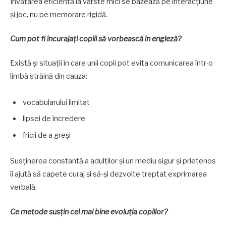
Învățarea eficientă la vârste mici se bazează pe interacțiune
și joc, nu pe memorare rigidă.
Cum pot fi încurajați copiii să vorbească în engleză?
Există și situații în care unii copii pot evita comunicarea într-o
limbă străină din cauza:
vocabularului limitat
lipsei de încredere
fricii de a greși
Susținerea constantă a adulților și un mediu sigur și prietenos
îi ajută să capete curaj și să-și dezvolte treptat exprimarea
verbală.
Ce metode susțin cel mai bine evoluția copiilor?