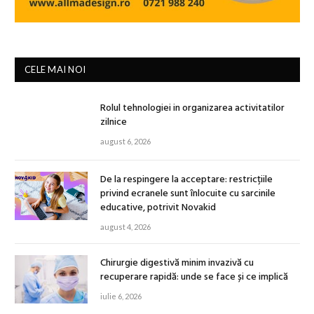
CELE MAI NOI
Rolul tehnologiei in organizarea activitatilor
zilnice
august 6, 2026
De la respingere la acceptare: restricțiile
privind ecranele sunt înlocuite cu sarcinile
educative, potrivit Novakid
august 4, 2026
Chirurgie digestivă minim invazivă cu
recuperare rapidă: unde se face și ce implică
iulie 6, 2026