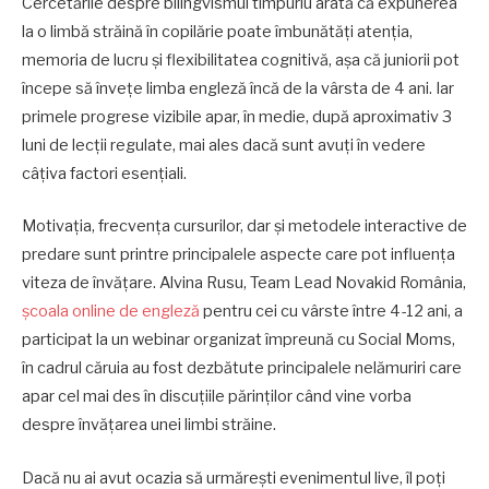
Cercetările despre bilingvismul timpuriu arată că expunerea
la o limbă străină în copilărie poate îmbunătăți atenția,
memoria de lucru și flexibilitatea cognitivă, așa că juniorii pot
începe să învețe limba engleză încă de la vârsta de 4 ani. Iar
primele progrese vizibile apar, în medie, după aproximativ 3
luni de lecții regulate, mai ales dacă sunt avuți în vedere
câțiva factori esențiali.
Motivația, frecvența cursurilor, dar și metodele interactive de
predare sunt printre principalele aspecte care pot influența
viteza de învățare. Alvina Rusu, Team Lead Novakid România,
școala online de engleză
pentru cei cu vârste între 4-12 ani, a
participat la un webinar organizat împreună cu Social Moms,
în cadrul căruia au fost dezbătute principalele nelămuriri care
apar cel mai des în discuțiile părinților când vine vorba
despre învățarea unei limbi străine.
Dacă nu ai avut ocazia să urmărești evenimentul live, îl poți