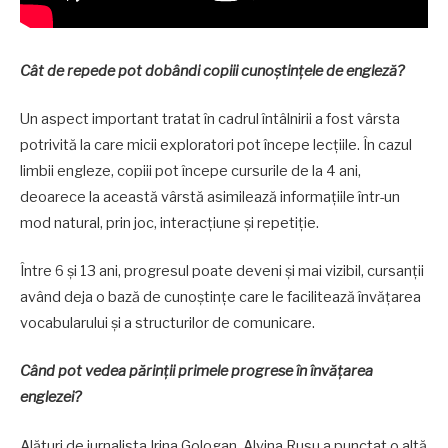
Cât de repede pot dobândi copiii cunoștințele de engleză?
Un aspect important tratat în cadrul întâlnirii a fost vârsta
potrivită la care micii exploratori pot începe lecțiile. În cazul
limbii engleze, copiii pot începe cursurile de la 4 ani,
deoarece la această vârstă asimilează informațiile într-un
mod natural, prin joc, interacțiune și repetiție.
Între 6 și 13 ani, progresul poate deveni și mai vizibil, cursanții
având deja o bază de cunoștințe care le facilitează învățarea
vocabularului și a structurilor de comunicare.
Când pot vedea părinții primele progrese în învățarea
englezei?
Alături de jurnalista Irina Gologan, Alvina Rusu a punctat o altă