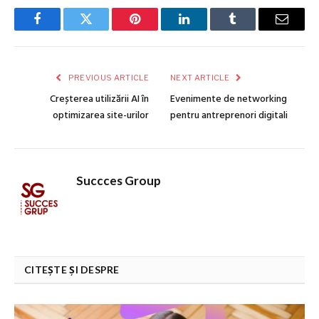
Facebook
Twitter
Pinterest
LinkedIn
Tumblr
Email
PREVIOUS ARTICLE
NEXT ARTICLE
Creșterea utilizării AI în
Evenimente de networking
optimizarea site-urilor
pentru antreprenori digitali
Succces Group
CITEȘTE ȘI DESPRE