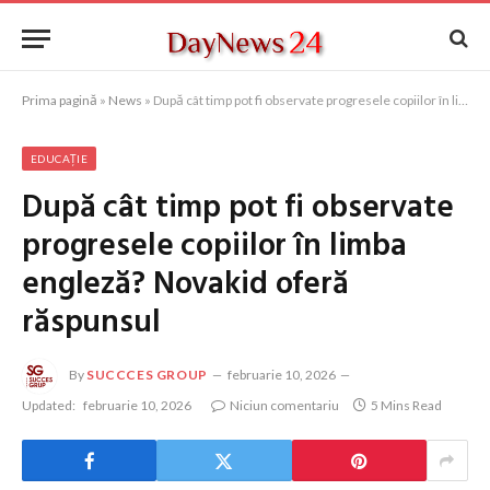
Prima pagină
»
News
»
După cât timp pot fi observate progresele copiilor în limba engleză? Novakid oferă răspunsul
EDUCAȚIE
După cât timp pot fi observate
progresele copiilor în limba
engleză? Novakid oferă
răspunsul
By
SUCCCES GROUP
februarie 10, 2026
Updated:
februarie 10, 2026
Niciun comentariu
5 Mins Read